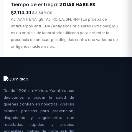
Tiempo de entrega:
2 DIAS HABILES
$2,114.00
$2,349.00
Ac. AANTI ENA IgG (Ac. RO, LA, SM, RNP) La prueba de
anticuerpos anti-ENA (Antígenos Nucleares Extraíbles) IgG
es un análisis de laboratorio utilizado para detectar la
presencia de anticuerpos dirigidos contra una variedad de
antígenos nucleares pr...
Desde 1996 en Mérida, Yucatán, nos
dedicamos a cuidar la salud de
quienes confían en nosotros. Análisis
clínicos precisos para prevención,
diagnóstico y seguimiento, con
resultados rápidos y precios
accesibles. Detrás de cada estudio