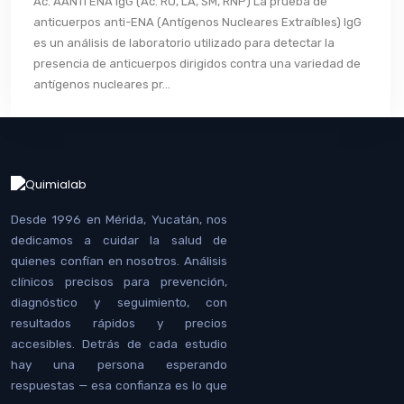
Ac. AANTI ENA IgG (Ac. RO, LA, SM, RNP) La prueba de
anticuerpos anti-ENA (Antígenos Nucleares Extraíbles) IgG
es un análisis de laboratorio utilizado para detectar la
presencia de anticuerpos dirigidos contra una variedad de
antígenos nucleares pr...
Desde 1996 en Mérida, Yucatán, nos
dedicamos a cuidar la salud de
quienes confían en nosotros. Análisis
clínicos precisos para prevención,
diagnóstico y seguimiento, con
resultados rápidos y precios
accesibles. Detrás de cada estudio
hay una persona esperando
respuestas — esa confianza es lo que