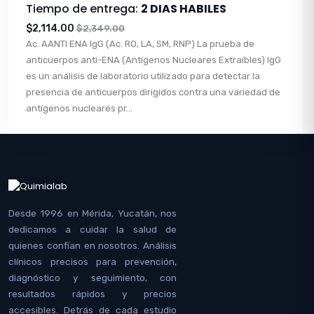
Tiempo de entrega:
2 DIAS HABILES
$2,114.00
$2,349.00
Ac. AANTI ENA IgG (Ac. RO, LA, SM, RNP) La prueba de
anticuerpos anti-ENA (Antígenos Nucleares Extraíbles) IgG
es un análisis de laboratorio utilizado para detectar la
presencia de anticuerpos dirigidos contra una variedad de
antígenos nucleares pr...
Desde 1996 en Mérida, Yucatán, nos
dedicamos a cuidar la salud de
quienes confían en nosotros. Análisis
clínicos precisos para prevención,
diagnóstico y seguimiento, con
resultados rápidos y precios
accesibles. Detrás de cada estudio