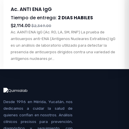
Ac. ANTI ENA IgG
Tiempo de entrega:
2 DIAS HABILES
$2,114.00
$2,349.00
Ac. AANTI ENA IgG (Ac. RO, LA, SM, RNP) La prueba de
anticuerpos anti-ENA (Antígenos Nucleares Extraíbles) IgG
es un análisis de laboratorio utilizado para detectar la
presencia de anticuerpos dirigidos contra una variedad de
antígenos nucleares pr...
Desde 1996 en Mérida, Yucatán, nos
dedicamos a cuidar la salud de
quienes confían en nosotros. Análisis
clínicos precisos para prevención,
diagnóstico y seguimiento, con