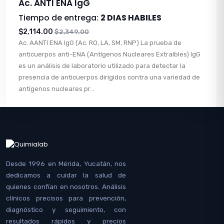
Ac. ANTI ENA IgG
Tiempo de entrega:
2 DIAS HABILES
$2,114.00
$2,349.00
Ac. AANTI ENA IgG (Ac. RO, LA, SM, RNP) La prueba de
anticuerpos anti-ENA (Antígenos Nucleares Extraíbles) IgG
es un análisis de laboratorio utilizado para detectar la
presencia de anticuerpos dirigidos contra una variedad de
antígenos nucleares pr...
Desde 1996 en Mérida, Yucatán, nos
dedicamos a cuidar la salud de
quienes confían en nosotros. Análisis
clínicos precisos para prevención,
diagnóstico y seguimiento, con
resultados rápidos y precios