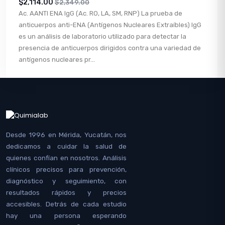
$2,114.00
$2,349.00
Ac. AANTI ENA IgG (Ac. RO, LA, SM, RNP) La prueba de
anticuerpos anti-ENA (Antígenos Nucleares Extraíbles) IgG
es un análisis de laboratorio utilizado para detectar la
presencia de anticuerpos dirigidos contra una variedad de
antígenos nucleares pr...
Desde 1996 en Mérida, Yucatán, nos
dedicamos a cuidar la salud de
quienes confían en nosotros. Análisis
clínicos precisos para prevención,
diagnóstico y seguimiento, con
resultados rápidos y precios
accesibles. Detrás de cada estudio
hay una persona esperando