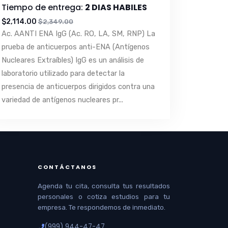
Tiempo de entrega:
2 DIAS HABILES
$2,114.00
$2,349.00
Ac. AANTI ENA IgG (Ac. RO, LA, SM, RNP) La
prueba de anticuerpos anti-ENA (Antígenos
Nucleares Extraíbles) IgG es un análisis de
laboratorio utilizado para detectar la
presencia de anticuerpos dirigidos contra una
variedad de antígenos nucleares pr...
CONTÁCTANOS
Agenda tu cita, consulta tus resultados
personales o cotiza estudios para tu
empresa. Te respondemos de inmediato.
(999) 944-47-47