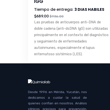
IGG
Tiempo de entrega:
3 DIAS HABILES
$689.00
$936.00
Las pruebas de anticuerpos anti-DNA de
doble cadena (anti-dsDNA IgG) son utilizadas
principalmente en el contexto del diagnóstico
y seguimiento de enfermedades
autoinmunes, especialmente el lupus
eritematoso sistémico (LES).
Desde 1996 en Mérida, Yucatán, nos
dedicamos a cuidar la salud de
quienes confían en nosotros. Análisis
clínicos precisos para prevención,