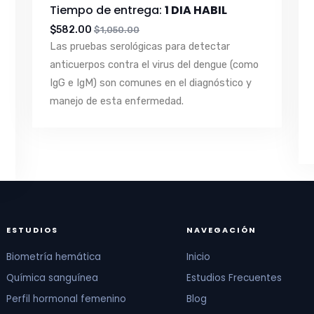
Tiempo de entrega:
1 DIA HABIL
$582.00
$1,050.00
Las pruebas serológicas para detectar
anticuerpos contra el virus del dengue (como
IgG e IgM) son comunes en el diagnóstico y
manejo de esta enfermedad.
ESTUDIOS
NAVEGACIÓN
Biometría hemática
Inicio
Química sanguínea
Estudios Frecuentes
Perfil hormonal femenino
Blog