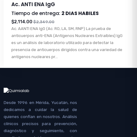
Ac. ANTI ENA IgG
Tiempo de entrega:
2 DIAS HABILES
$2,114.00
$2,349.00
Ac. AANTI ENA IgG (Ac. RO, LA, SM, RNP) La prueba de
anticuerpos anti-ENA (Antígenos Nucleares Extraíbles) IgG
es un análisis de laboratorio utilizado para detectar la
presencia de anticuerpos dirigidos contra una variedad de
antígenos nucleares pr...
Desde 1996 en Mérida, Yucatán, nos
dedicamos a cuidar la salud de
quienes confían en nosotros. Análisis
clínicos precisos para prevención,
diagnóstico y seguimiento, con