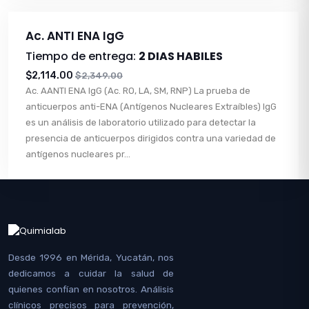
Ac. ANTI ENA IgG
Tiempo de entrega:
2 DIAS HABILES
$2,114.00
$2,349.00
Ac. AANTI ENA IgG (Ac. RO, LA, SM, RNP) La prueba de
anticuerpos anti-ENA (Antígenos Nucleares Extraíbles) IgG
es un análisis de laboratorio utilizado para detectar la
presencia de anticuerpos dirigidos contra una variedad de
antígenos nucleares pr...
Desde 1996 en Mérida, Yucatán, nos
dedicamos a cuidar la salud de
quienes confían en nosotros. Análisis
clínicos precisos para prevención,