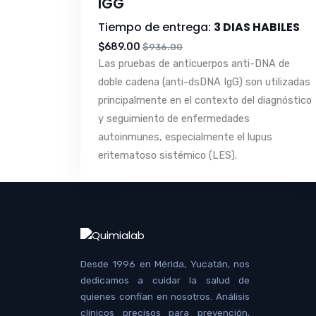
IGG
Tiempo de entrega:
3 DIAS HABILES
$689.00
$936.00
Las pruebas de anticuerpos anti-DNA de
doble cadena (anti-dsDNA IgG) son utilizadas
principalmente en el contexto del diagnóstico
y seguimiento de enfermedades
autoinmunes, especialmente el lupus
eritematoso sistémico (LES).
Desde 1996 en Mérida, Yucatán, nos
dedicamos a cuidar la salud de
quienes confían en nosotros. Análisis
clínicos precisos para prevención,