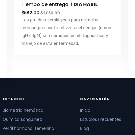
Tiempo de entrega:
1 DIA HABIL
$582.00
$1,050.00
Las pruebas serológicas para detectar
anticuerpos contra el virus del dengue (como
IgG e IgM) son comunes en el diagnóstico y
manejo de esta enfermedad.
ESTUDIOS
NAVEGACIÓN
Biometría hemática
Inicio
Química sanguínea
Estudios Frecuentes
Perfil hormonal femenino
Blog