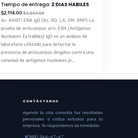
Tiempo de entrega:
2 DIAS HABILES
$2,114.00
$2,349.00
Ac. AANTI ENA IgG (Ac. RO, LA, SM, RNP) La
prueba de anticuerpos anti-ENA (Antígenos
Nucleares Extraíbles) IgG es un análisis de
laboratorio utilizado para detectar la
presencia de anticuerpos dirigidos contra una
variedad de antígenos nucleares pr...
CONTÁCTANOS
Agenda tu cita, consulta tus resultados
personales o cotiza estudios para tu
empresa. Te respondemos de inmediato.
(999) 944-47-47