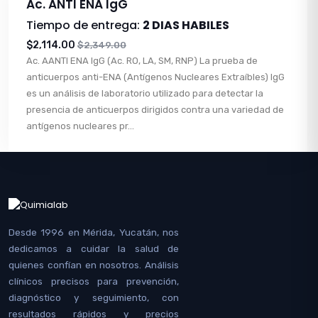
Ac. ANTI ENA IgG
Tiempo de entrega:
2 DIAS HABILES
$2,114.00
$2,349.00
Ac. AANTI ENA IgG (Ac. RO, LA, SM, RNP) La prueba de
anticuerpos anti-ENA (Antígenos Nucleares Extraíbles) IgG
es un análisis de laboratorio utilizado para detectar la
presencia de anticuerpos dirigidos contra una variedad de
antígenos nucleares pr...
Desde 1996 en Mérida, Yucatán, nos
dedicamos a cuidar la salud de
quienes confían en nosotros. Análisis
clínicos precisos para prevención,
diagnóstico y seguimiento, con
resultados rápidos y precios