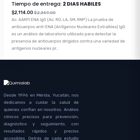
Tiempo de entrega:
2 DIAS HABILES
$2,114.00
$2,349.00
Ac. AANTI ENA IgG (Ac. RO, LA, SM, RNP) La prueba de
anticuerpos anti-ENA (Antígenos Nucleares Extraíbles) IgG
es un análisis de laboratorio utilizado para detectar la
presencia de anticuerpos dirigidos contra una variedad de
antígenos nucleares pr...
Desde 1996 en Mérida, Yucatán, nos
dedicamos a cuidar la salud de
quienes confían en nosotros. Análisis
clínicos precisos para prevención,
diagnóstico y seguimiento, con
resultados rápidos y precios
accesibles. Detrás de cada estudio