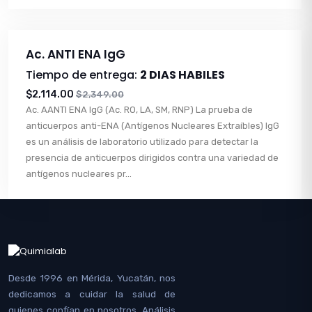
Ac. ANTI ENA IgG
Tiempo de entrega:
2 DIAS HABILES
$2,114.00
$2,349.00
Ac. AANTI ENA IgG (Ac. RO, LA, SM, RNP) La prueba de
anticuerpos anti-ENA (Antígenos Nucleares Extraíbles) IgG
es un análisis de laboratorio utilizado para detectar la
presencia de anticuerpos dirigidos contra una variedad de
antígenos nucleares pr...
Desde 1996 en Mérida, Yucatán, nos
dedicamos a cuidar la salud de
quienes confían en nosotros. Análisis