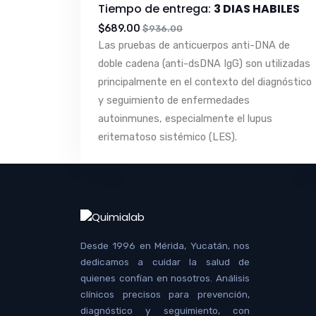
Tiempo de entrega:
3 DIAS HABILES
$689.00
$936.00
Las pruebas de anticuerpos anti-DNA de
doble cadena (anti-dsDNA IgG) son utilizadas
principalmente en el contexto del diagnóstico
y seguimiento de enfermedades
autoinmunes, especialmente el lupus
eritematoso sistémico (LES).
Desde 1996 en Mérida, Yucatán, nos
dedicamos a cuidar la salud de
quienes confían en nosotros. Análisis
clínicos precisos para prevención,
diagnóstico y seguimiento, con