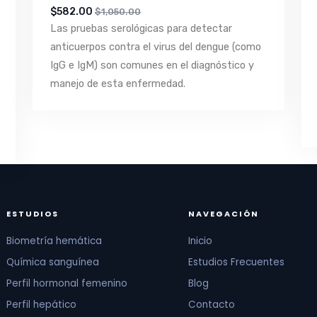
$582.00
$1,050.00
Las pruebas serológicas para detectar
anticuerpos contra el virus del dengue (como
IgG e IgM) son comunes en el diagnóstico y
manejo de esta enfermedad.
ESTUDIOS
NAVEGACIÓN
Biometría hemática
Inicio
Química sanguínea
Estudios Frecuentes
Perfil hormonal femenino
Blog
Perfil hepático
Contacto