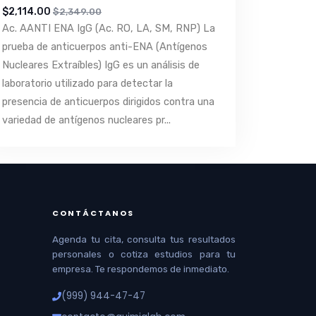
$2,114.00
$2,349.00
Ac. AANTI ENA IgG (Ac. RO, LA, SM, RNP) La
prueba de anticuerpos anti-ENA (Antígenos
Nucleares Extraíbles) IgG es un análisis de
laboratorio utilizado para detectar la
presencia de anticuerpos dirigidos contra una
variedad de antígenos nucleares pr...
CONTÁCTANOS
Agenda tu cita, consulta tus resultados
personales o cotiza estudios para tu
empresa. Te respondemos de inmediato.
(999) 944-47-47