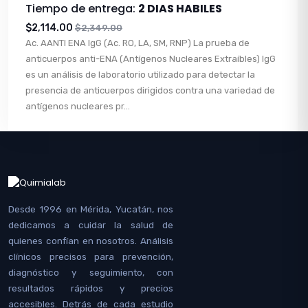
Tiempo de entrega:
2 DIAS HABILES
$2,114.00
$2,349.00
Ac. AANTI ENA IgG (Ac. RO, LA, SM, RNP) La prueba de
anticuerpos anti-ENA (Antígenos Nucleares Extraíbles) IgG
es un análisis de laboratorio utilizado para detectar la
presencia de anticuerpos dirigidos contra una variedad de
antígenos nucleares pr...
Desde 1996 en Mérida, Yucatán, nos
dedicamos a cuidar la salud de
quienes confían en nosotros. Análisis
clínicos precisos para prevención,
diagnóstico y seguimiento, con
resultados rápidos y precios
accesibles. Detrás de cada estudio