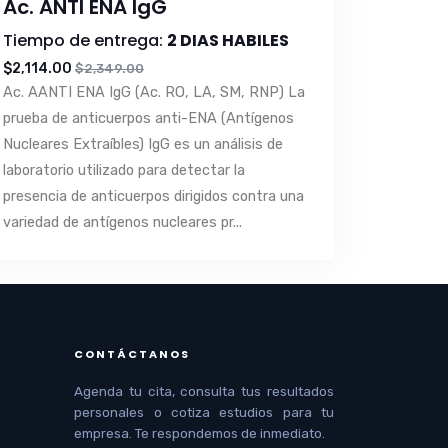
Ac. ANTI ENA IgG
Tiempo de entrega:
2 DIAS HABILES
$2,114.00
$2,349.00
Ac. AANTI ENA IgG (Ac. RO, LA, SM, RNP) La
prueba de anticuerpos anti-ENA (Antígenos
Nucleares Extraíbles) IgG es un análisis de
laboratorio utilizado para detectar la
presencia de anticuerpos dirigidos contra una
variedad de antígenos nucleares pr...
CONTÁCTANOS
Agenda tu cita, consulta tus resultados
personales o cotiza estudios para tu
empresa. Te respondemos de inmediato.