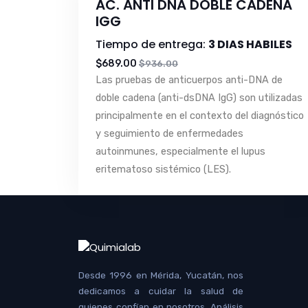
AC. ANTI DNA DOBLE CADENA
IGG
Tiempo de entrega:
3 DIAS HABILES
$689.00
$936.00
Las pruebas de anticuerpos anti-DNA de
doble cadena (anti-dsDNA IgG) son utilizadas
principalmente en el contexto del diagnóstico
y seguimiento de enfermedades
autoinmunes, especialmente el lupus
eritematoso sistémico (LES).
Desde 1996 en Mérida, Yucatán, nos
dedicamos a cuidar la salud de
quienes confían en nosotros. Análisis