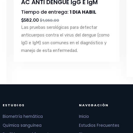
AC ANTI DENGUE IgG E IgM
Tiempo de entrega:
1 DIA HABIL
$582.00
$1,050.00
Las pruebas serológicas para detectar
anticuerpos contra el virus del dengue (como
IgG e IgM) son comunes en el diagnóstico y
manejo de esta enfermedad.
ESTUDIOS
NAVEGACIÓN
Biometría hemática
Inicio
Química sanguínea
Estudios Frecuentes