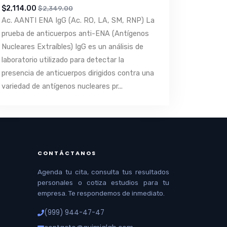
$2,114.00
$2,349.00
Ac. AANTI ENA IgG (Ac. RO, LA, SM, RNP) La
prueba de anticuerpos anti-ENA (Antígenos
Nucleares Extraíbles) IgG es un análisis de
laboratorio utilizado para detectar la
presencia de anticuerpos dirigidos contra una
variedad de antígenos nucleares pr...
CONTÁCTANOS
Agenda tu cita, consulta tus resultados
personales o cotiza estudios para tu
empresa. Te respondemos de inmediato.
(999) 944-47-47