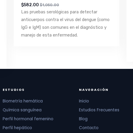
$582.00
$1,050.00
Las pruebas serológicas para detectar
anticuerpos contra el virus del dengue (como
IgG e IgM) son comunes en el diagnóstico y
manejo de esta enfermedad.
ESTUDIOS
NAVEGACIÓN
Biometría hemática
Inicio
Química sanguínea
Estudios Frecuentes
Perfil hormonal femenino
Blog
Perfil hepático
Contacto