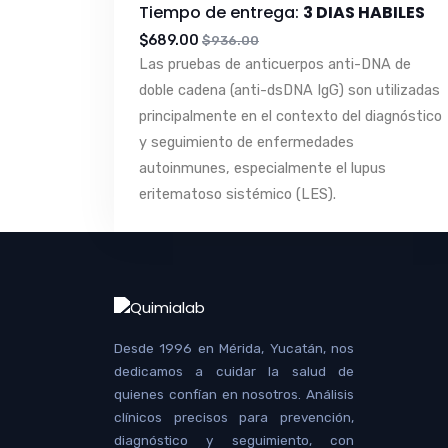
Tiempo de entrega:
3 DIAS HABILES
$689.00
$936.00
Las pruebas de anticuerpos anti-DNA de
doble cadena (anti-dsDNA IgG) son utilizadas
principalmente en el contexto del diagnóstico
y seguimiento de enfermedades
autoinmunes, especialmente el lupus
eritematoso sistémico (LES).
Desde 1996 en Mérida, Yucatán, nos
dedicamos a cuidar la salud de
quienes confían en nosotros. Análisis
clínicos precisos para prevención,
diagnóstico y seguimiento, con