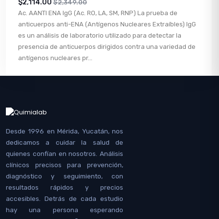
$2,114.00
$2,349.00
Ac. AANTI ENA IgG (Ac. RO, LA, SM, RNP) La prueba de
anticuerpos anti-ENA (Antígenos Nucleares Extraíbles) IgG
es un análisis de laboratorio utilizado para detectar la
presencia de anticuerpos dirigidos contra una variedad de
antígenos nucleares pr...
Desde 1996 en Mérida, Yucatán, nos
dedicamos a cuidar la salud de
quienes confían en nosotros. Análisis
clínicos precisos para prevención,
diagnóstico y seguimiento, con
resultados rápidos y precios
accesibles. Detrás de cada estudio
hay una persona esperando