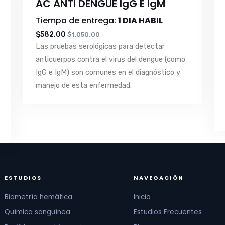
AC ANTI DENGUE IgG E IgM
Tiempo de entrega:
1 DIA HABIL
$582.00
$1,050.00
Las pruebas serológicas para detectar
anticuerpos contra el virus del dengue (como
IgG e IgM) son comunes en el diagnóstico y
manejo de esta enfermedad.
ESTUDIOS
NAVEGACIÓN
Biometría hemática
Inicio
Química sanguínea
Estudios Frecuentes