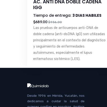
AC. ANTI DNA DOBLE CADENA
IGG
Tiempo de entrega:
3 DIAS HABILES
$689.00
$936.00
Las pruebas de anticuerpos anti-DNA de
doble cadena (anti-dsDNA IgG) son utilizadas
principalmente en el contexto del diagnóstico
y seguimiento de enfermedades
autoinmunes, especialmente el lupus
eritematoso sistémico (LES).
Desde 1996 en Mérida, Yucatán, nos
dedicamos a cuidar la salud de
quienes confían en nosotros. Análisis