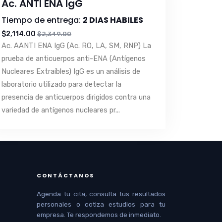
Ac. ANTI ENA IgG
Tiempo de entrega:
2 DIAS HABILES
$2,114.00
$2,349.00
Ac. AANTI ENA IgG (Ac. RO, LA, SM, RNP) La
prueba de anticuerpos anti-ENA (Antígenos
Nucleares Extraíbles) IgG es un análisis de
laboratorio utilizado para detectar la
presencia de anticuerpos dirigidos contra una
variedad de antígenos nucleares pr...
CONTÁCTANOS
Agenda tu cita, consulta tus resultados
personales o cotiza estudios para tu
empresa. Te respondemos de inmediato.