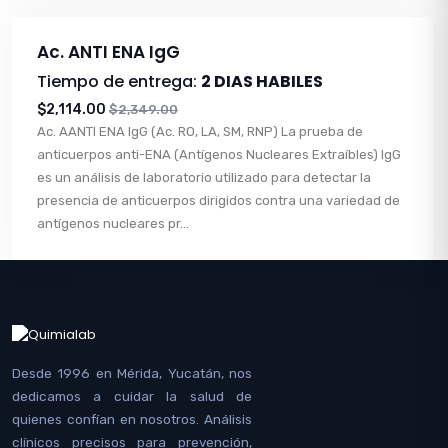
Ac. ANTI ENA IgG
Tiempo de entrega:
2 DIAS HABILES
$2,114.00
$2,349.00
Ac. AANTI ENA IgG (Ac. RO, LA, SM, RNP) La prueba de
anticuerpos anti-ENA (Antígenos Nucleares Extraíbles) IgG
es un análisis de laboratorio utilizado para detectar la
presencia de anticuerpos dirigidos contra una variedad de
antígenos nucleares pr...
Desde 1996 en Mérida, Yucatán, nos
dedicamos a cuidar la salud de
quienes confían en nosotros. Análisis
clínicos precisos para prevención,