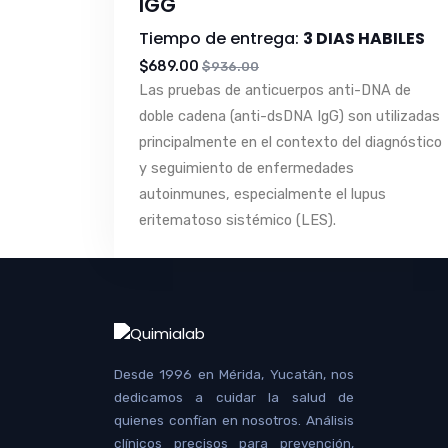
IGG
Tiempo de entrega:
3 DIAS HABILES
$689.00
$936.00
Las pruebas de anticuerpos anti-DNA de
doble cadena (anti-dsDNA IgG) son utilizadas
principalmente en el contexto del diagnóstico
y seguimiento de enfermedades
autoinmunes, especialmente el lupus
eritematoso sistémico (LES).
Desde 1996 en Mérida, Yucatán, nos
dedicamos a cuidar la salud de
quienes confían en nosotros. Análisis
clínicos precisos para prevención,