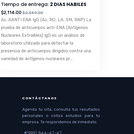
Tiempo de entrega:
2 DIAS HABILES
$2,114.00
$2,349.00
Ac. AANTI ENA IgG (Ac. RO, LA, SM, RNP) La
prueba de anticuerpos anti-ENA (Antígenos
Nucleares Extraíbles) IgG es un análisis de
laboratorio utilizado para detectar la
presencia de anticuerpos dirigidos contra una
variedad de antígenos nucleares pr...
CONTÁCTANOS
Agenda tu cita, consulta tus resultados
personales o cotiza estudios para tu
empresa. Te respondemos de inmediato.
(999) 944-47-47