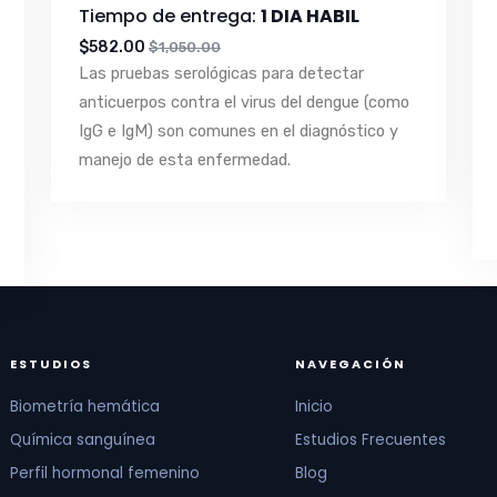
Tiempo de entrega:
1 DIA HABIL
$582.00
$1,050.00
Las pruebas serológicas para detectar
anticuerpos contra el virus del dengue (como
IgG e IgM) son comunes en el diagnóstico y
manejo de esta enfermedad.
ESTUDIOS
NAVEGACIÓN
Biometría hemática
Inicio
Química sanguínea
Estudios Frecuentes
Perfil hormonal femenino
Blog