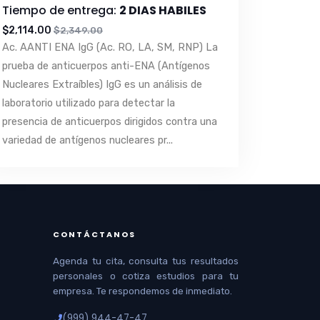
Tiempo de entrega:
2 DIAS HABILES
$2,114.00
$2,349.00
Ac. AANTI ENA IgG (Ac. RO, LA, SM, RNP) La
prueba de anticuerpos anti-ENA (Antígenos
Nucleares Extraíbles) IgG es un análisis de
laboratorio utilizado para detectar la
presencia de anticuerpos dirigidos contra una
variedad de antígenos nucleares pr...
CONTÁCTANOS
Agenda tu cita, consulta tus resultados
personales o cotiza estudios para tu
empresa. Te respondemos de inmediato.
(999) 944-47-47