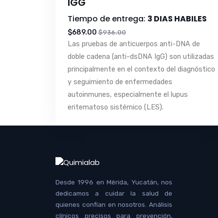
IGG
Tiempo de entrega:
3 DIAS HABILES
$689.00
$936.00
Las pruebas de anticuerpos anti-DNA de
doble cadena (anti-dsDNA IgG) son utilizadas
principalmente en el contexto del diagnóstico
y seguimiento de enfermedades
autoinmunes, especialmente el lupus
eritematoso sistémico (LES).
Desde 1996 en Mérida, Yucatán, nos
dedicamos a cuidar la salud de
quienes confían en nosotros. Análisis
clínicos precisos para prevención,