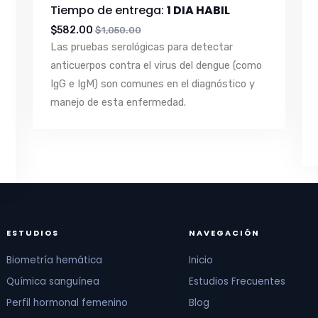
Tiempo de entrega:
1 DIA HABIL
$582.00
$1,050.00
Las pruebas serológicas para detectar
anticuerpos contra el virus del dengue (como
IgG e IgM) son comunes en el diagnóstico y
manejo de esta enfermedad.
ESTUDIOS
NAVEGACIÓN
Biometría hemática
Inicio
Química sanguínea
Estudios Frecuentes
Perfil hormonal femenino
Blog